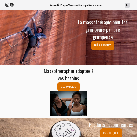
Accueil
À Propos
Services
Boutique
Réservation
En
La massothérapie pour les
grimpeurs par une
grimpeuse
RÉSERVEZ
Massothéraphie adaptée à
vos besoins
SERVICES
Produits recommandés
BOUTIQUE